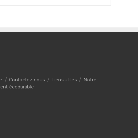
ie
Contactez-nous
Liens utiles
Notre
nt écodurable