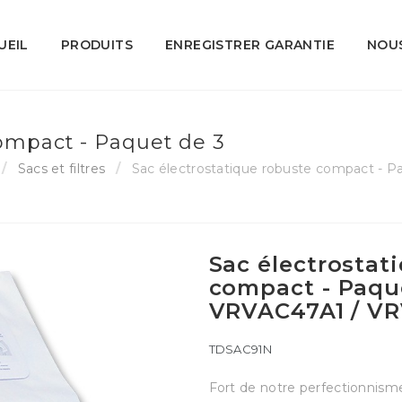
UEIL
PRODUITS
ENREGISTRER GARANTIE
NOU
compact - Paquet de 3
Sacs et filtres
Sac électrostatique robuste compact - 
Sac électrostat
compact - Paque
VRVAC47A1 / V
TDSAC91N
Fort de notre perfectionnis