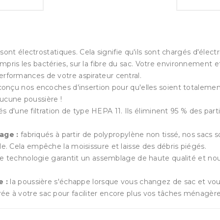
ont électrostatiques. Cela signifie qu'ils sont chargés d'électric
mpris les bactéries, sur la fibre du sac. Votre environnement e
erformances de votre aspirateur central.
onçu nos encoches d'insertion pour qu'elles soient totaleme
aucune poussière !
 d'une filtration de type HEPA 11. Ils éliminent 95 % des part
age :
fabriqués à partir de polypropylène non tissé, nos sacs so
ale. Cela empêche la moisissure et laisse des débris piégés.
e technologie garantit un assemblage de haute qualité et no
 :
la poussière s'échappe lorsque vous changez de sac et vou
rée à votre sac pour faciliter encore plus vos tâches ménagère