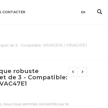
S CONTACTER
EN
Paquet de 3 - Compatible: VRVAC47A1 / VRVAC47E1
ique robuste
t de 3 - Compatible:
RVAC47E1
me, nous nous sommes concentrés sur le